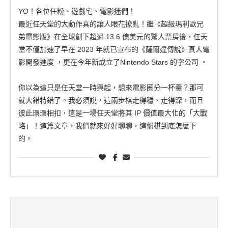
YO！各位任粉、遊戲宅、電影迷們！
最近任天堂的大動作真的讓人眼花撩亂！繼《超級瑪利歐兄
弟電影版》在全球創下超過 13.6 億美元的驚人票房後，任天
堂不僅加速了早在 2023 年就已宣布的《薩爾達傳說》真人電
影開發進度 ，更在今年新成立了Nintendo Stars 的字公司 。
你以為這只是任天堂一時興起，想來電影圈分一杯羹？那可
就大錯特錯了。我必須說，這兩步棋走得穩、走得深，而且
彼此環環相扣，這是一場任天堂將其 IP 價值最大化的「大戰
略」！這篇文章，我們就來好好聊聊，這盤棋到底怎麼下
的。