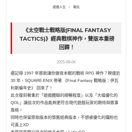
遊戲人生
電玩
《太空戰士戰略版(FINAL FANTASY
TACTICS)》經典戰棋神作，雙版本重磅
回歸！
2025-09-04
還記得 1997 年那款讓你徹夜未眠的戰術 RPG 神作？睽違近
30 年，SQUARE ENIX 帶著 《Final Fantasy 戰略版：伊瓦
利斯編年史》 回來了！
此次復刻著重於「遊戲體驗的順暢程度」以及「大幅優化的
QOL」讓這次的作品能夠更符合現代遊戲玩家的期待與敘事
風格。
同時也保留原始版本的懷舊經典版本，不想被優化的鐵粉也
可直上XD
本篇就來簡介這次的作品內容，Let’s GO