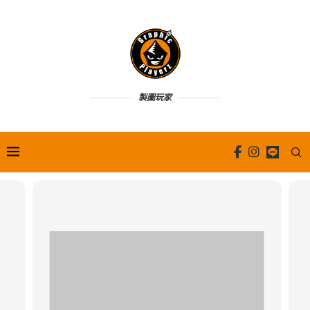
製圖玩家
當巨頭離去，傳奇真空逆襲：類銀河
惡魔城遊...