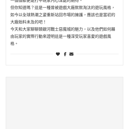
一個個都更能打中玩家內心深處的期待。
但你知道嗎？這是一種曾被遊戲大廠默默淘汰的遊玩風格，
如今以全球熱潮之姿重新站回市場的擁護，應該也是當初的
大廠始料未及的吧！
今天和大家聊聊類銀河戰士惡魔城的魅力，以及他們如何藉
由玩家的實際行動來證明這是一種深受玩家喜愛的遊戲風
格。