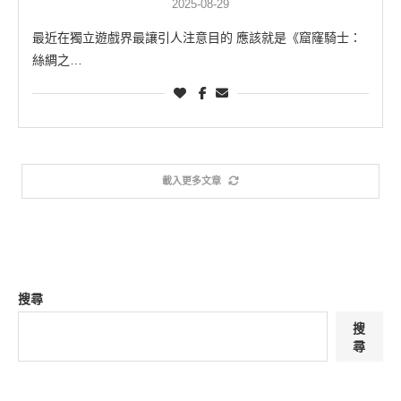
2025-08-29
最近在獨立遊戲界最讓引人注意目的 應該就是《窟窿騎士：
絲綢之…
載入更多文章
搜尋
搜
尋