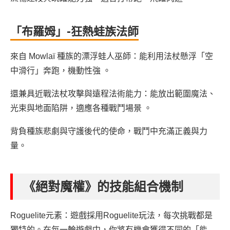
「布羅姆」-狂熱蛙族法師
來自 Mowlaï 種族的漂浮蛙人巫師：能利用法杖懸浮「空
中滑行」奔跑，機動性強 。
還兼具近戰法杖攻擊與遠程法術能力：能放出範圍魔法、
光束與地面陷阱，適應各種戰鬥場景 。
背負種族悲劇與守護後代的使命，戰鬥中充滿正義與力
量。
《絕對魔權》的技能組合機制
Roguelite元素：遊戲採用Roguelite玩法，每次挑戰都是
獨特的。在每一輪遊戲中，你將有機會獲得不同的「能