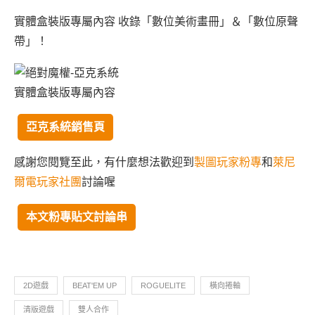
實體盒裝版專屬內容 收錄「數位美術畫冊」＆「數位原聲
帶」！
實體盒裝版專屬內容
亞克系統銷售頁
感謝您閱覽至此，有什麼想法歡迎到
製圖玩家粉專
和
萊尼
爾電玩家社團
討論喔
本文粉專貼文討論串
2D遊戲
BEAT'EM UP
ROGUELITE
橫向捲軸
清版遊戲
雙人合作