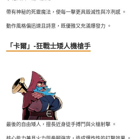
帶有神秘的死靈魔法，使每一擊更具毀滅性與冷冽感 。
動作風格偏迅速且詩意，既優雅又充滿爆發力 。
「卡爾」-狂戰士矮人機槍手
最後的自由矮人，擅長近身徒手搏鬥與火槍射擊 。
核心能力兼具火力與拳腳強攻，造成爆炸性的打擊效果 。