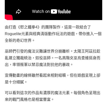
由打造《怒之鐵拳4》的團隊製作，這是一款結合了
Roguelite元素與經典清版動作玩法的遊戲，帶你進入一個
全新的奇幻世界。
巫師們引發的魔法災難讓世界分崩離析。太陽王阿茲拉趁
亂建立獨裁統治，奴役巫師。一名高階女巫烏查維挺身而
出，率領叛軍以禁忌魔法對抗他的暴政。
宣傳動畫的線條雖然看起來相對組曠，但在遊戲呈現上卻
是十分細膩。
可以看到這次的作品有濃厚的魔法元素。每個角色呈現出
來的戰鬥風格也是相當豐富。