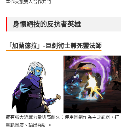
本作支援雙人合作共鬥
身懷絕技的反抗者英雄
「加蘭德拉」-巨劍術士兼死靈法師
擁有強大近戰力量與高耐久：使用巨劍作為主要武器，打
擊範圍廣、輸出強勁 。