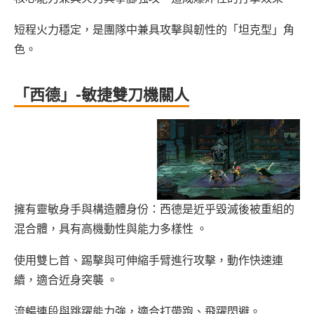
短程火力穩定，是團隊中兼具攻擊與韌性的「坦克型」角
色。
「西德」-敏捷雙刀機關人
擁有靈敏身手與構造體身份：西德是近乎毀滅後被重組的
混合體，具有高機動性與能力多樣性 。
使用雙匕首、踢擊與可伸縮手臂進行攻擊，動作快速連
續，適合近身突襲 。
流暢連段與跳躍能力強，適合打帶跑、飛躍閃避。