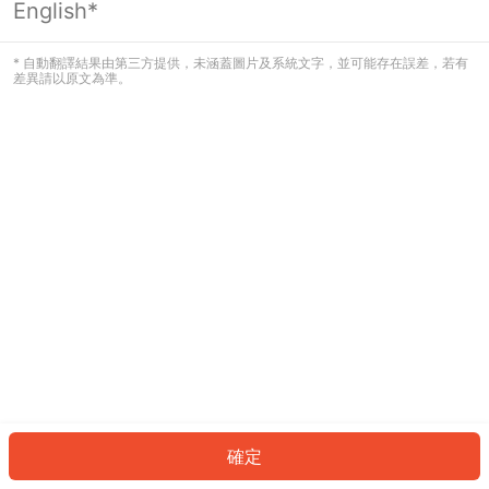
English*
發生錯誤！請登入並再試一次或回到主
頁。
* 自動翻譯結果由第三方提供，未涵蓋圖片及系統文字，並可能存在誤差，若有
差異請以原文為準。
登入
返回首頁
確定
ID: 268ebf6e4b6-9ffb-4a53-94ea-3c3f3d2419f4