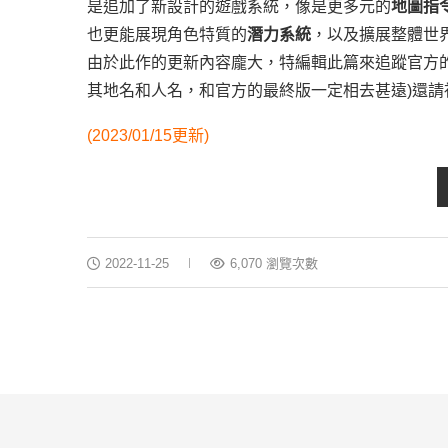
是追加了新設計的遊戲系統，像是更多元的
地圖指
也更能展現角色特質的
潛力系統
，以及擴展整體世
由於此作的更新內容龐大，特編輯此篇來追蹤官方
其地名和人名，和官方的最終版一定相去甚遠)還請視作
(2023/01/15更新)
2022-11-25
6,070 瀏覽次數