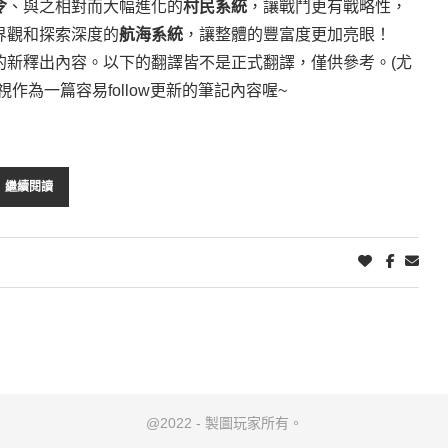
令
、與之相對而大幅進化的
村民系統
，讓戰鬥更有戰略性，
界觀和探索深度的
航海系統
，讓整體的豐富度更加亮眼！
的新釋出內容。以下的翻譯皆不是正式翻譯，僅供參考。(尤
為一篇容易follow更新的筆記內容喔~
繼續閱讀
@2022 - 製圖玩家所有。