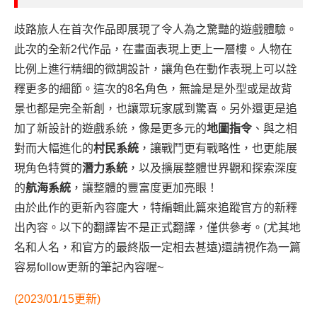
歧路旅人在首次作品即展現了令人為之驚豔的遊戲體驗。
此次的全新2代作品，在畫面表現上更上一層樓。人物在
比例上進行精細的微調設計，讓角色在動作表現上可以詮
釋更多的細節。這次的8名角色，無論是是外型或是故背
景也都是完全新創，也讓眾玩家感到驚喜。另外還更是追
加了新設計的遊戲系統，像是更多元的
地圖指令
、與之相
對而大幅進化的
村民系統
，讓戰鬥更有戰略性，也更能展
現角色特質的
潛力系統
，以及擴展整體世界觀和探索深度
的
航海系統
，讓整體的豐富度更加亮眼！
由於此作的更新內容龐大，特編輯此篇來追蹤官方的新釋
出內容。以下的翻譯皆不是正式翻譯，僅供參考。(尤其地
名和人名，和官方的最終版一定相去甚遠)還請視作為一篇
容易follow更新的筆記內容喔~
(2023/01/15更新)