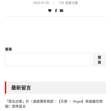
2024-07-20
743 瀏覽次數
搜尋
搜
尋
最新留言
「
匿名訪客
」於〈
漫威傳奇再起：【天使 ∣ Angel】英雄擴充預
報
〉發佈留言